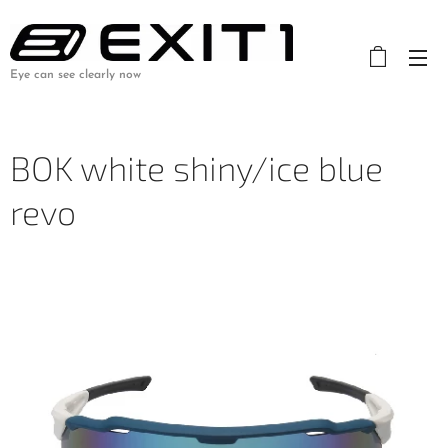
Eye can see clearly now
BOK white shiny/ice blue
revo